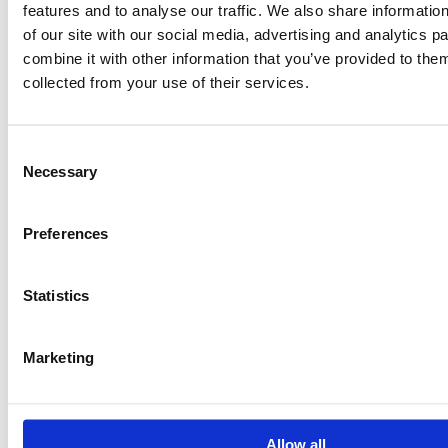
features and to analyse our traffic. We also share informatio
of our site with our social media, advertising and analytics 
combine it with other information that you’ve provided to them
collected from your use of their services.
Voir toute l'équipe
Consent
Necessary
Selection
Preferences
Statistics
Visitez notre boutique en ligne et celle de la clinique
pour faire plaisir à votre meilleur ami !
Marketing
Allow all