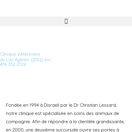
Skip
to
content
Clinique Vétérinaire
du Lac Aylmer (2012) Inc.
418 332-2129
Fondée en 1994 à Disraeli par le Dr Christian Lessard,
notre clinique est spécialisée en soins des animaux de
compagnie. Afin de répondre à la clientèle grandissante,
en 2000, une deuxième succursale ouvre ses portes à